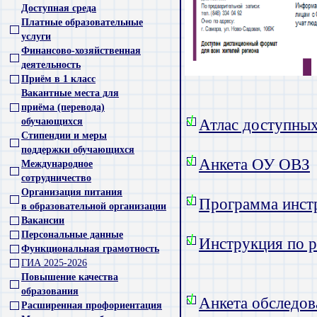
Доступная среда
Платные образовательные
услуги
Финансово-хозяйственная
деятельность
Приём в 1 класс
Вакантные места для
приёма (перевода)
обучающихся
Атлас доступны
Стипендии и меры
поддержки обучающихся
Анкета ОУ ОВЗ
Международное
сотрудничество
Организация питания
Программа инст
в образовательной организации
Вакансии
Персональные данные
Инструкция по р
Функциональная грамотность
ГИА 2025-2026
Повышение качества
образования
Анкета обследов
Расширенная профориентация