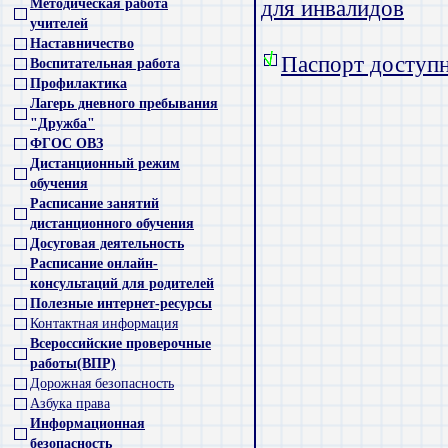
Методическая работа
для инвалидов
учителей
Наставничество
Паспорт доступн
Воспитательная работа
Профилактика
Лагерь дневного пребывания
"Дружба"
ФГОС ОВЗ
Дистанционный режим
обучения
Расписание занятий
дистанционного обучения
Досуговая деятельность
Расписание онлайн-
консультаций для родителей
Полезные интернет-ресурсы
Контактная информация
Всероссийские проверочные
работы(ВПР)
Дорожная безопасность
Азбука права
Информационная
безопасность