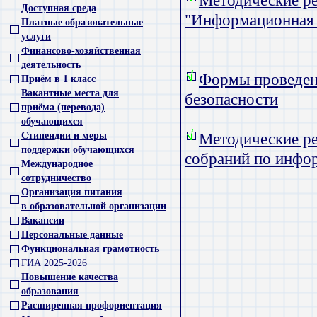
Методические р
Доступная среда
"Информационная 
Платные образовательные
услуги
Финансово-хозяйственная
деятельность
Формы проведен
Приём в 1 класс
Вакантные места для
безопасности
приёма (перевода)
обучающихся
Стипендии и меры
Методические р
поддержки обучающихся
собраний по инфо
Международное
сотрудничество
Организация питания
в образовательной организации
Вакансии
Персональные данные
Функциональная грамотность
ГИА 2025-2026
Повышение качества
образования
Расширенная профориентация