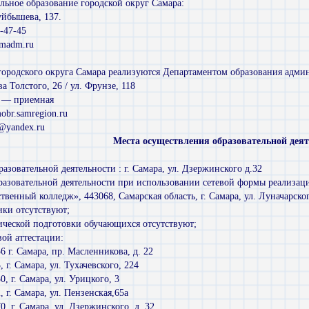
льное образование городской округ Самара:
Куйбышева, 137.
-47-45
amadm.ru
родского округа Самара реализуются Департаментом образования админ
ва Толстого, 26 / ул. Фрунзе, 118
0 — приемная
obr.samregion.ru
@yandex.ru
Места осуществления образовательной деят
азовательной деятельности : г. Самара, ул. Дзержинского д.32
разовательной деятельности при использовании сетевой формы реализац
енный колледж», 443068, Самарская область, г. Самара, ул. Луначарског
ики отсутствуют;
ической подготовки обучающихся отсутствуют;
вой аттестации:
г. Самара, пр. Масленникова, д. 22
г. Самара, ул. Тухачевского, 224
 г. Самара, ул. Урицкого, 3
г. Самара, ул. Пензенская,65а
 г. Самара, ул. Дзержинского, д. 32