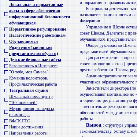
и нормативно-правовых актов
Локальные и нормативные
Контроль за деятельность
акты в сфере обеспечения
назначается на должность и о
информационной безопасности
Федерации.
обучающихся
Управление в Школе осуще
Нормативное регулирование
совет Школы. Делегаты с прав
Педагогическим работникам
обучающихся, представителей 
Обучающимся
Общее руководство Школы 
Родителям(законным
представителей обучающихся, 
представителям обуч-ся)
Для рассмотрения вопросов
Детские безопасные сайты
совета входят директор (предс
Безопасность в Интернете
другие работники Школы, роди
"О тебе, моя Самара"
Административное управле
Команда волонтеров.
участников образовательного 
Профилактическая работа
Заместители директора (по
Театральная студия
осуществляют мотивационно -
Школьный пресс-центр
и оценочно-результативную фу
"167 новостей"
заместитель директора по вос
Мероприятия, конкурсы,
обязанностей между директор
олимпиады
работы.
ВФСК ГТО
Вывод
: структура упра
Наши достижения
законодательству, Уставу шко
Направления работы