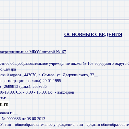
ОСНОВНЫЕ СВЕДЕНИЯ
 закрепленные за МБОУ школой №167
ное общеобразовательное учреждение школа № 167 городского округа Са
о.Самара
ский адреса _443070, г. Самара, ул. Дзержинского, 32__
та регистрации юр лица) 20.01.1995
) _2689813 (факс), 2689786
0-19.00, Сб. - 8.00 - 13.00, Вс. - выходной
чты:
amara.ru__.
1 № 0000386 от 08.08.2013
У: тип - общеобразовательное учреждение; вид - средняя общеобразоват