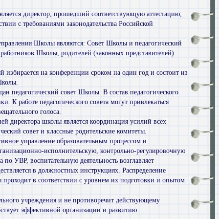
вляется директор, прошедший соответствующую аттестацию;
ствии с требованиями законодательства Российской
управления Школы являются: Совет Школы и педагогический
 работников Школы, родителей (законных представителей)
 избирается на конференции сроком на один год и состоит из
Школы.
дан педагогический совет Школы. В состав педагогического
ики. К работе педагогического совета могут привлекаться
ещательного голоса.
ей директора школы является координация усилий всех
ческий совет и классные родительские комитеты.
ативное управление образовательным процессом и
ганизационно-исполнительскую, контрольно-регулировочную
 по УВР, воспитательную деятельность возглавляет
ществляется в должностных инструкциях. Распределение
 проходит в соответствии с уровнем их подготовки и опытом
тельного учреждения и не противоречит действующему
бствует эффективной организа­ции и развитию