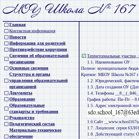
Главная
Контактная информация
Новости
Информация для родителей
Противодействие коррупции
Сведения об образовательной
Территориальные участки,
организации
1.1. Наименование ОУ :
Основные сведения
Полное: муниципальное бюджет
Структура и органы
Краткое: МБОУ Школа №167 г.
управления образовательной
1.2. Юридический, фактиче
организацией
1.3. Дата создания ОУ (Да
Документы
1.4. Телефоны __8__(_846_
Образование
График работы: Пн-Пт. - 8.0
Образовательные
1.5. Адрес электронной по
стандарты и требования
Руководство
1.6.Сайт __www.school167s
Педагогический состав
1.7. Лицензия: серия 63Л0
Материально-техническое
1.8. Действующий статус О
обеспечение