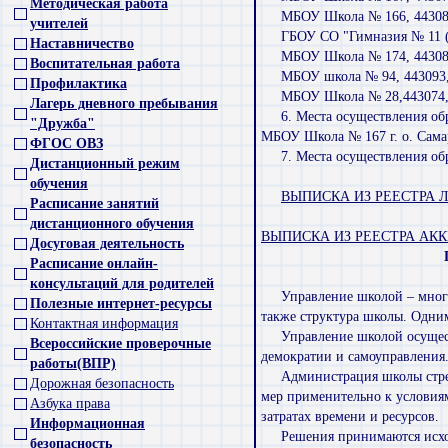
Методическая работа
МБОУ Школа № 166, 443083,
учителей
ГБОУ СО "Гимназия № 11 (Ба
Наставничество
МБОУ Школа № 174, 443082,
Воспитательная работа
МБОУ школа № 94, 443093, С
Профилактика
МБОУ Школа № 28,443074, С
Лагерь дневного пребывания
6. Места осуществления о
"Дружба"
МБОУ Школа № 167 г. о. Самара
ФГОС ОВЗ
7. Места осуществления об
Дистанционный режим
обучения
ВЫПИСКА ИЗ РЕЕСТРА 
Расписание занятий
дистанционного обучения
ВЫПИСКА ИЗ РЕЕСТРА АКК
Досуговая деятельность
Расписание онлайн-
консультаций для родителей
Управление школой – много
Полезные интернет-ресурсы
также структура школы. Одним
Контактная информация
Управление школой осущест
Всероссийские проверочные
демократии и самоуправления
работы(ВПР)
Администрация школы стрем
Дорожная безопасность
мер применительно к условиям
Азбука права
затратах времени и ресурсов.
Информационная
Решения принимаются исход
безопасность