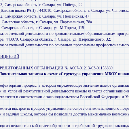
 Самарская область, г. Самара, ул. Победы, 22
зовая школа РАН) , 443010, Самарская область, г. Самара, ул. Чапаевска
 Самарская область, г. Самара, ул. Пензенская, 47
амарская область, г. Самара, ул. Партизанская, 78а
амарская область, г. Самара, ул. М.Тореза, 115
бразовательной деятельности по дополнительным образовательным прогр
, 443070, Самарская область, г. Самара, ул. Дзержинского, 32;
разовательной деятельности по основным программам профессионального
ЛИЦЕНЗИЙ
РЕДИТОВАННЫХ ОРГАНИЗАЦИЙ № А007-01213-63-01153869
Пояснительная записка к схеме «Структура управления МБОУ школы
факторный процесс, в котором определяющее значение имеют организаци
 из условий результативной деятельности школы является организационн
вляется в соответствии с законодательством Российской Федерации и У
.
ится выстроить процесс управления на основе оптимизационного подход
 и задачам школы, которая бы позволила достичь максимально возможны
я из педагогической целесообразности и требований трудового законод