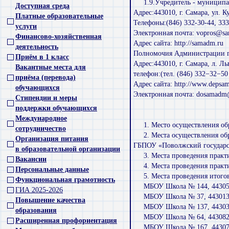
1.9.Учредитель - муниципа
Доступная среда
Адрес:443010, г. Самара, ул. 
Платные образовательные
Телефоны:(846) 332-30-44, 333
услуги
Электронная почта: vopros@s
Финансово-хозяйственная
Адрес сайта: http://samadm.ru
деятельность
Полномочия Администрации го
Приём в 1 класс
Адрес:443010, г. Самара, л. Ль
Вакантные места для
телефон:(тел. (846) 332−32−5
приёма (перевода)
Адрес сайта: http://www.depsam
обучающихся
Электронная почта: dosamadm
Стипендии и меры
поддержки обучающихся
Международное
1. Место осуществления обр
сотрудничество
2. Места осуществления об
Организация питания
ГБПОУ «Поволжский государств
в образовательной организации
3. Места проведения практ
Вакансии
4. Места проведения практ
Персональные данные
5. Места проведения итого
Функциональная грамотность
МБОУ Школа № 144, 443056 
ГИА 2025-2026
МБОУ Школа № 37, 443013, 
Повышение качества
МБОУ Школа № 137, 443030,
образования
МБОУ Школа № 64, 443082, 
Расширенная профориентация
МБОУ Школа № 167, 443070,