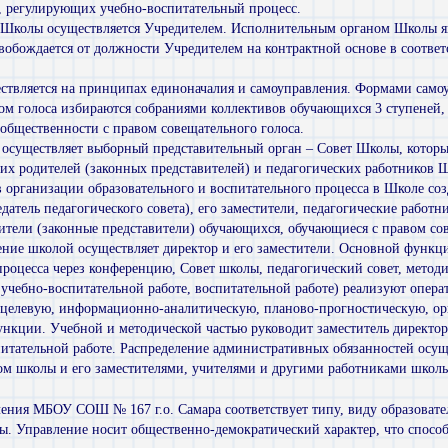
, регулирующих учебно-воспитательный процесс.
ю Школы осуществляется Учредителем. Исполнительным органом Школы я
свобождается от должности Учредителем на контрактной основе в соответ
ствляется на принципах единоначалия и самоуправления. Формами само
ом голоса избираются собраниями коллективов обучающихся 3 ступеней,
общественности с правом совещательного голоса.
осуществляет выборный представительный орган – Совет Школы, который
их родителей (законных представителей) и педагогических работников 
 организации образовательного и воспитательного процесса в Школе соз
едатель педагогического совета), его заместители, педагогические работн
тели (законные представители) обучающихся, обучающиеся с правом сов
ние школой осуществляет директор и его заместители. Основной функци
процесса через конференцию, Совет школы, педагогический совет, методи
 учебно-воспитательной работе, воспитательной работе) реализуют опер
целевую, информационно-аналитическую, планово-прогностическую, ор
нкции. Учебной и методической частью руководит заместитель директора
питательной работе. Распределение административных обязанностей осу
ом школы и его заместителями, учителями и другими работниками школы
вления МБОУ СОШ № 167 г.о. Самара соответствует типу, виду образова
лы. Управле­ние носит общественно-демократический характер, что спосо